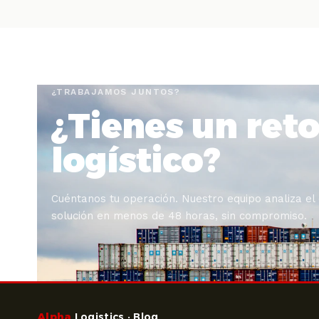
¿TRABAJAMOS JUNTOS?
¿Tienes un ret
logístico?
Cuéntanos tu operación. Nuestro equipo analiza el
solución en menos de 48 horas, sin compromiso.
Alpha
Logistics · Blog