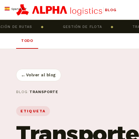
Spanish
▼
BLOG
ÓN DE RUTAS
◆
GESTIÓN DE FLOTA
◆
TRAZA
TODO
←
Volver al blog
BLOG
/
TRANSPORTE
ETIQUETA
Transporte