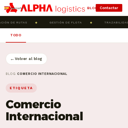
Contactar
BLOG
Spanish
▼
CIÓN DE RUTAS
◆
GESTIÓN DE FLOTA
◆
TRAZABILIDAD
TODO
←
Volver al blog
BLOG
/
COMERCIO INTERNACIONAL
ETIQUETA
Comercio
Internacional